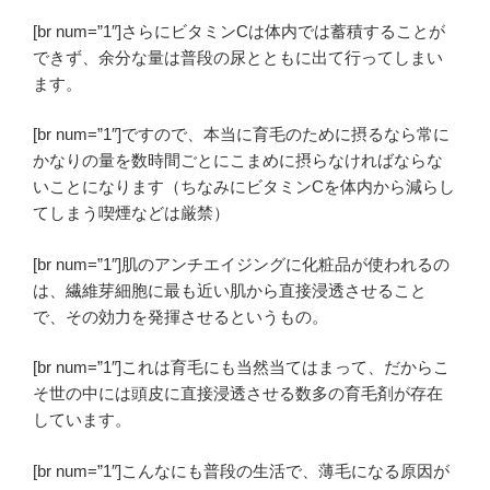
[br num=”1″]さらにビタミンCは体内では蓄積することが
できず、余分な量は普段の尿とともに出て行ってしまい
ます。
[br num=”1″]ですので、本当に育毛のために摂るなら常に
かなりの量を数時間ごとにこまめに摂らなければならな
いことになります（ちなみにビタミンCを体内から減らし
てしまう喫煙などは厳禁）
[br num=”1″]肌のアンチエイジングに化粧品が使われるの
は、繊維芽細胞に最も近い肌から直接浸透させること
で、その効力を発揮させるというもの。
[br num=”1″]これは育毛にも当然当てはまって、だからこ
そ世の中には頭皮に直接浸透させる数多の育毛剤が存在
しています。
[br num=”1″]こんなにも普段の生活で、薄毛になる原因が