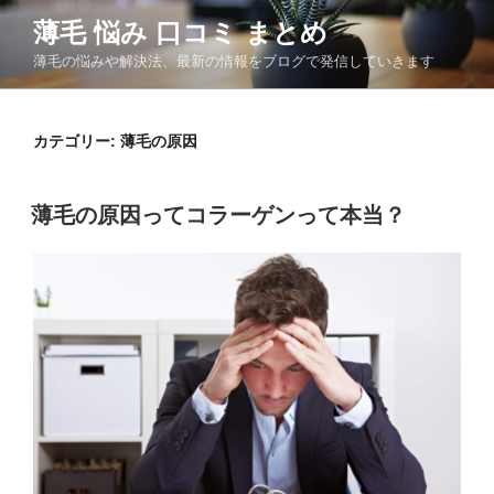
コ
薄毛 悩み 口コミ まとめ
ン
薄毛の悩みや解決法、最新の情報をブログで発信していきます
テ
ン
ツ
カテゴリー:
薄毛の原因
へ
ス
キ
投
薄毛の原因ってコラーゲンって本当？
ッ
稿
日:
プ