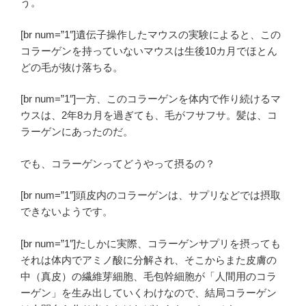
う。
[br num=”1″]遺伝子操作したマウスの実験によると、この
コラーゲンを持っていないマウスは生後10カ月でほとん
どの毛が抜け落ちる。
[br num=”1″]一方、このコラーゲンを体内で作り続けるマ
ウスは、2年8カ月を過ぎても、毛がフサフサ。髪は、コ
ラーゲンにあったのだ。
でも、コラーゲンってどうやって摂るの？
[br num=”1″]頭皮内のコラーゲンは、サプリなどでは摂取
できないようです。
[br num=”1″]たしかに実際、コラーゲンサプリを摂っても
それは体内でアミノ酸に分解され、そこからまた皮膚の
中（真皮）の繊維芽細胞、毛包幹細胞が「人間用のコラ
ーゲン」を生み出していくわけなので、結局コラーゲン