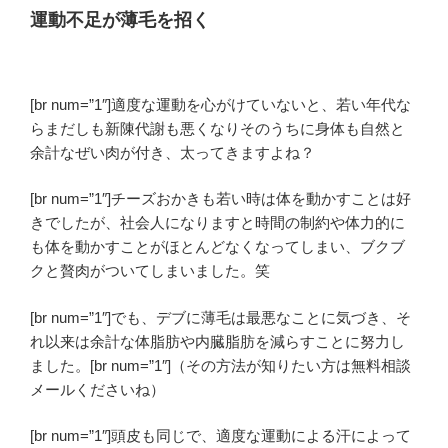
運動不足が薄毛を招く
[br num=”1″]適度な運動を心がけていないと、若い年代な
らまだしも新陳代謝も悪くなりそのうちに身体も自然と
余計なぜい肉が付き、太ってきますよね？
[br num=”1″]
チーズおかき
も若い時は体を動かすことは好
きでしたが、社会人になりますと時間の制約や体力的に
も体を動かすことがほとんどなくなってしまい、
ブクブ
ク
と贅肉がついてしまいました。笑
[br num=”1″]でも、デブに薄毛は最悪なことに気づき、そ
れ以来は余計な体脂肪や内臓脂肪を減らすことに努力し
ました。[br num=”1″]（その方法が知りたい方は無料相談
メールくださいね）
[br num=”1″]頭皮も同じで、適度な運動による汗によって