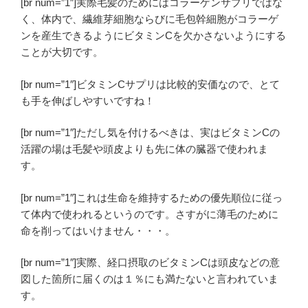
[br num=”1″]実際毛髪のためにはコラーゲンサプリではな
く、体内で、繊維芽細胞ならびに毛包幹細胞がコラーゲ
ンを産生できるようにビタミンCを欠かさないようにする
ことが大切です。
[br num=”1″]ビタミンCサプリは比較的安価なので、とて
も手を伸ばしやすいですね！
[br num=”1″]ただし気を付けるべきは、実はビタミンCの
活躍の場は毛髪や頭皮よりも先に体の臓器で使われま
す。
[br num=”1″]これは生命を維持するための優先順位に従っ
て体内で使われるというのです。さすがに薄毛のために
命を削ってはいけません・・・。
[br num=”1″]実際、経口摂取のビタミンCは頭皮などの意
図した箇所に届くのは１％にも満たないと言われていま
す。