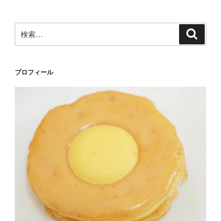
検
検
索
索:
プロフィール