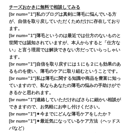
チーズおかきに無料で相談してみる
[br num=”1″]私のブログは真剣に薄毛に悩んでいる方
が、自信を取り戻していただくためだけに存在しており
ます。
[br num=”1″]薄毛というのは最近では仕方のないものと
世間では認知されていますが、本人からすると「仕方な
い」と言う理屈では解決できない方だっていらっしゃい
ます。
[br num=”1″]自信を取り戻すには１にも２にも効果のあ
るものを使い、薄毛のケアに取り組むということです。
[br num=”1″]私は薄毛に関する知識や商品を豊富に知っ
ていますので、私ならあなたの薄毛の悩みの手助けがで
きるかと思われます。
[br num=”1″]連絡していただければさらに細かい相談が
できますので、お気軽にお申し付けください。
[br num=”1″]⚫︎今までにどんな薄毛ケアをしたか？
[br num=”1″]⚫︎最近気になっているケア方法（ヘッドス
パなど）