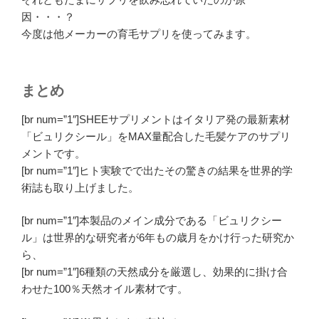
因・・・？
今度は他メーカーの育毛サプリを使ってみます。
まとめ
[br num=”1″]SHEEサプリメントはイタリア発の最新素材
「ビュリクシール」をMAX量配合した毛髪ケアのサプリ
メントです。
[br num=”1″]ヒト実験でで出たその驚きの結果を世界的学
術誌も取り上げました。
[br num=”1″]本製品のメイン成分である「ビュリクシー
ル」は世界的な研究者が6年もの歳月をかけ行った研究か
ら、
[br num=”1″]6種類の天然成分を厳選し、効果的に掛け合
わせた100％天然オイル素材です。