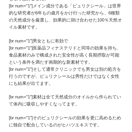
[br num=”1″]
メイン成分である「ビュリクシール」は世界
的な研究者が6年もの歳月をかけ行った研究から、6種類
の天然成分を厳選し、効果的に掛け合わせた100％天然オ
イル素材です。
[br num=”1″]男女ともに有効で
[br num=”1″]
医薬品フィナステリドと同等の効果を持ち、
食品素材のみで構成された安全性が高く長期摂取が可能
という条件を満たす画期的な新素材です。
[br num=”1″]そして通常クリニックでも男女は別の処方を
行うのですが、ビュリクシールは男性だけではなく女性
にも結果が出てます。
[br num=”1″]素材は全て天然成分のオイルから作られてい
て体内に吸収しやすくなってます。
[br num=”1″]そのビュリクシールの効果を更に高めるため
に独自で配合しているのがヒハツエキスです。