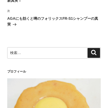
新真実！
ビ
稿
ゲ
次
次
の
ー
AGAにも効くと噂のフォリックスFR-S1シャンプーの真
投
シ
実
稿
ョ
ン
検
検
索
索:
プロフィール