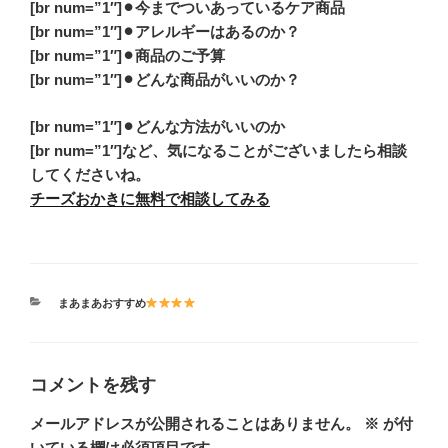
[br num=”1″]⚫︎今までついあっているケア商品
[br num=”1″]⚫︎アレルギーはあるのか？
[br num=”1″]⚫︎商品のご予算
[br num=”1″]⚫︎どんな商品がいいのか？
[br num=”1″]⚫︎どんな方法がいいのか
[br num=”1″]など、気になることがございましたら相談
してくださいね。
チーズおかきに無料で相談してみる
カ
まあまあおすすめ
テ
ゴ
リ
ー
コメントを残す
メールアドレスが公開されることはありません。
※
が付
いている欄は必須項目です