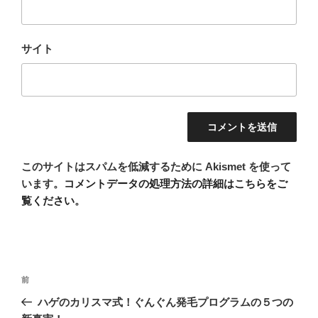
サイト
このサイトはスパムを低減するために Akismet を使って
います。
コメントデータの処理方法の詳細はこちらをご
覧ください
。
投
前
前
稿
の
ハゲのカリスマ式！ぐんぐん発毛プログラムの５つの
ナ
投