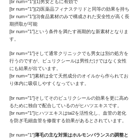
[br num=”1″]
(1)男女ともに有効で
[br num=”1″]
(2)医薬品フィナステリドと同等の効果を持ち
[br num=”1″]
(3)食品素材のみで構成された安全性が高く長
期摂取が可能
[br num=”1″]という条件を満たす画期的な新素材となりま
す。
[br num=”1″]そして通常クリニックでも男女は別の処方を
行うのですが、ビュリクシールは男性だけではなく女性
にも結果が出ています。
[br num=”1″]素材は全て天然成分のオイルから作られてお
り体内に吸収しやすくなっています。
[br num=”1″]そしてそのビュリクシールの効果を更に高め
るために独自で配合しているのがヒハツエキスです。
[br num=”1″]ヒハツエキスはtai2を活性化し、血管の老化
を防ぎ毛細血管を修復する効果があるとされています。
[br num=”1″]
薄毛の主な対策はホルモンバランスの調整と