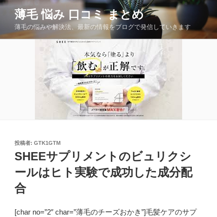
コ
薄毛 悩み 口コミ まとめ
ン
薄毛の悩みや解決法、最新の情報をブログで発信していきます
テ
ン
ツ
へ
ス
キ
ッ
プ
投
投稿者:
GTK1GTM
稿
SHEEサプリメントのビュリクシ
日:
ールはヒト実験で成功した成分配
合
[char no=”2″ char=”薄毛のチーズおかき”]毛髪ケアのサプ