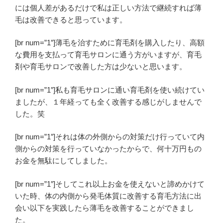
には個人差があるだけで私は正しい方法で継続すれば薄
毛は改善できると
思っています。
[br num=”1″]薄毛を治すために育毛剤を購入したり、高額
な費用を支払って育毛サロンに通う方がいますが、育毛
剤や育毛サロンで改善した方は少ないと思います。
[br num=”1″]私も育毛サロンに通い育毛剤を使い続けてい
ましたが、１年経っても全く改善する感じがしませんで
した。笑
[br num=”1″]それは体の外側からの対策だけ行っていて内
側からの対策を行っていなかったからで、何十万円もの
お金を無駄にしてしました。
[br num=”1″]そしてこれ以上お金を使えないと諦めかけて
いた時、体の内側から発毛体質に改善する育毛方法に出
会い以下を実践したら薄毛を改善することができまし
た。