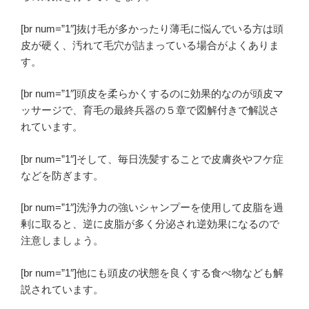
[br num=”1″]抜け毛が多かったり薄毛に悩んでいる方は
頭
皮が硬く
、
汚れて毛穴が詰まっている
場合がよくありま
す。
[br num=”1″]頭皮を柔らかくするのに効果的なのが
頭皮マ
ッサージ
で、育毛の最終兵器の５章で図解付きで解説さ
れています。
[br num=”1″]そして、毎日洗髪することで皮膚炎やフケ症
などを防ぎます。
[br num=”1″]洗浄力の強いシャンプーを使用して皮脂を過
剰に取ると、
逆に皮脂が多く分泌され逆効果
になるので
注意しましょう。
[br num=”1″]他にも頭皮の状態を良くする食べ物なども解
説されています。