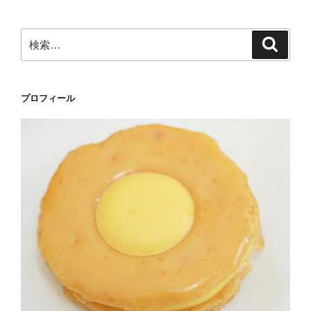
ョ
ン
検
検
索
索:
プロフィール