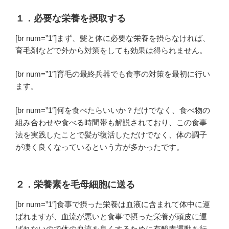
１．必要な栄養を摂取する
[br num=”1″]まず、髪と体に必要な栄養を摂らなければ、
育毛剤などで外から対策をしても効果は得られません。
[br num=”1″]育毛の最終兵器でも
食事の対策
を最初に行い
ます。
[br num=”1″]何を食べたらいいか？だけでなく、
食べ物の
組み合わせや食べる時間帯
も解説されており、この食事
法を実践したことで髪が復活しただけでなく、体の調子
が凄く良くなっているという方が多かったです。
２．栄養素を毛母細胞に送る
[br num=”1″]食事で摂った栄養は血液に含まれて体中に運
ばれますが、血流が悪いと食事で摂った栄養が頭皮に運
ばれないので体の血流を良くするために
有酸素運動
を行