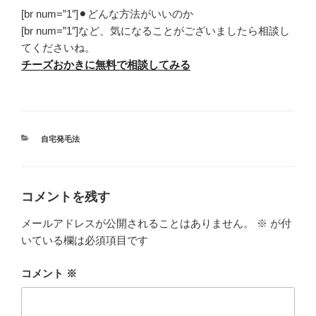
[br num=”1″]⚫︎どんな方法がいいのか
[br num=”1″]など、気になることがございましたら相談し
てくださいね。
チーズおかきに無料で相談してみる
カ
自宅発毛法
テ
ゴ
リ
ー
コメントを残す
メールアドレスが公開されることはありません。
※
が付
いている欄は必須項目です
コメント
※