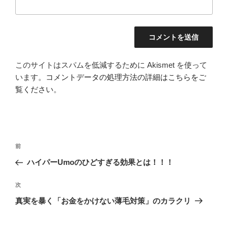
このサイトはスパムを低減するために Akismet を使って
います。
コメントデータの処理方法の詳細はこちらをご
覧ください
。
投
前
前
稿
の
ハイパーUmoのひどすぎる効果とは！！！
ナ
投
ビ
稿
次
次
ゲ
の
真実を暴く「お金をかけない薄毛対策」のカラクリ
投
ー
稿
シ