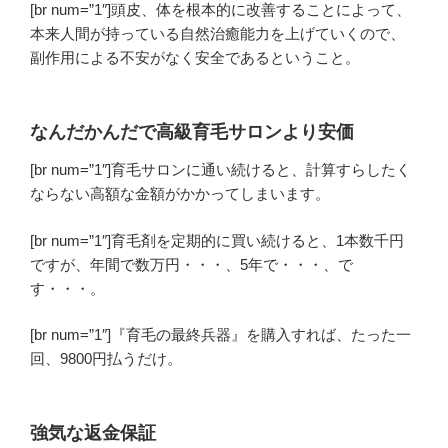
[br num=”1″]頭皮、体を根本的に改善することによって、
本来人間が持っている自然治癒能力を上げていくので、
副作用による不安がなく安全であるということ。
なんだかんだで高級育毛サロンより安価
[br num=”1″]育毛サロンに通い続けると、計算すらしたく
ならない
高額な金額
がかかってしまいます。
[br num=”1″]育毛剤を定期的に買い続けると、1本数千円
ですが、年間で数万円・・・、5年で・・・、で
す・・・。
[br num=”1″]『育毛の最終兵器』を購入すれば、
たった一
回
、9800円払うだけ。
強気な返金保証