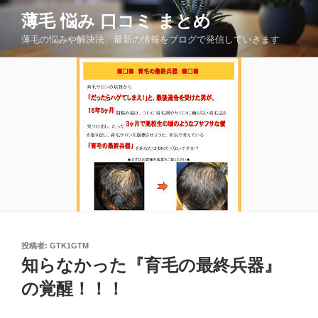
コ
薄毛 悩み 口コミ まとめ
ン
薄毛の悩みや解決法、最新の情報をブログで発信していきます
テ
ン
ツ
へ
ス
キ
ッ
プ
投
投稿者:
GTK1GTM
稿
知らなかった『育毛の最終兵器』
日:
の覚醒！！！