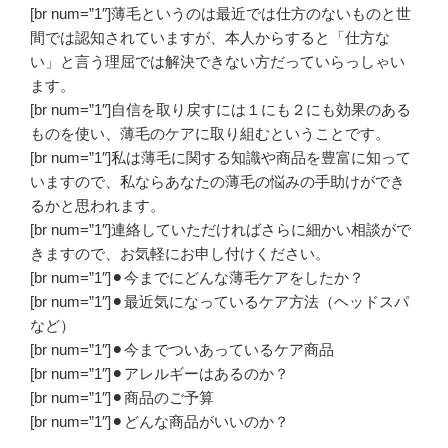
[br num=”1″]薄毛というのは最近では仕方のないものと世
間では認知されていますが、本人からすると「仕方な
い」と言う理屈では解決できない方だっていらっしゃい
ます。
[br num=”1″]自信を取り戻すには１にも２にも効果のある
ものを使い、薄毛のケアに取り組むということです。
[br num=”1″]私は薄毛に関する知識や商品を豊富に知って
いますので、私ならあなたの薄毛の悩みの手助けができ
るかと思われます。
[br num=”1″]連絡していただければさらに細かい相談がで
きますので、お気軽にお申し付けください。
[br num=”1″]⚫︎今までにどんな薄毛ケアをしたか？
[br num=”1″]⚫︎最近気になっているケア方法（ヘッドスパ
など）
[br num=”1″]⚫︎今までついあっているケア商品
[br num=”1″]⚫︎アレルギーはあるのか？
[br num=”1″]⚫︎商品のご予算
[br num=”1″]⚫︎どんな商品がいいのか？