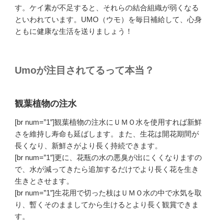
す。ケイ素が不足すると、それらの結合組織が弱くなる
といわれています。UMO（ウモ）を毎日補給して、心身
ともに健康な生活を送りましょう！
Umoが注目されてるって本当？
観葉植物の注水
[br num=”1″]観葉植物の注水にＵＭＯ水を使用すれば新鮮
さを維持し寿命も延ばします。また、生花は開花期間が
長くなり、
新鮮さがより長く持続
できます。
[br num=”1″]更に、花瓶の水の悪臭が出にくくなりますの
で、水が減ってきたら追加するだけでより長く
花を生き
生きとさせます。
[br num=”1″]生花用で切った枝はＵＭＯ水の中で水気を取
り、暫くそのまましてから生けるとより長く観賞できま
す。