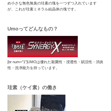
め小さな無色無臭の珪素の塊を一つずつ入れています
が、これが珪素ミネラル結晶体の塊です。
Umoってどんなもの？
[br num=”1″]UMOは優れた殺菌性・浸透性・賦活性・消炎
性・洗浄能力を持っています。
珪素（ケイ素）の働き