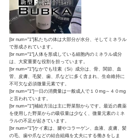
[br num=”1″]私たちの体は大部分が水分、そして
ミネラル
で形成されています。
[br num=”1″]人体を形成している細胞内のミネラル成分
は、大変重要な役割を担っています。
[br num=”1″]なかでも珪素（Si）成分は、骨、関節、血
管、皮膚、毛髪、歯、爪などに多く含まれ、生命維持に
不可欠な必須微量元素です。
[br num=”1″]一日の消費量は一般成人で１０mg～４０mg
と言われています。
[br num=”1″]補給方法は主に野菜類からです。最近の農薬
を使用した野菜からの吸収量は少なく、微量元素の
ミネ
ラルの不足が起きています。
[br num=”1″]ケイ素は、腱やコラーゲン、血液、皮膚、髪
の毛、歯や爪などの結合組織を丈夫にする働きをしま