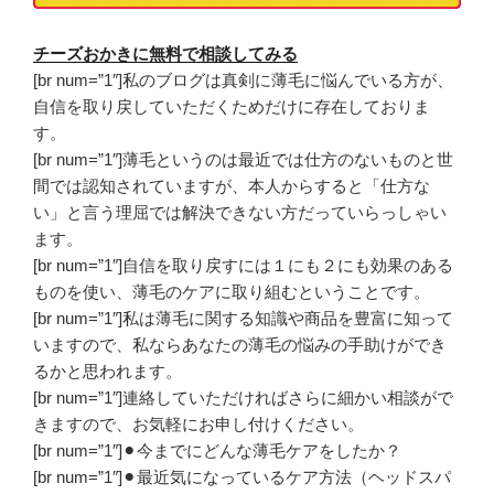
チーズおかきに無料で相談してみる
[br num=”1″]私のブログは真剣に薄毛に悩んでいる方が、
自信を取り戻していただくためだけに存在しておりま
す。
[br num=”1″]薄毛というのは最近では仕方のないものと世
間では認知されていますが、本人からすると「仕方な
い」と言う理屈では解決できない方だっていらっしゃい
ます。
[br num=”1″]自信を取り戻すには１にも２にも効果のある
ものを使い、薄毛のケアに取り組むということです。
[br num=”1″]私は薄毛に関する知識や商品を豊富に知って
いますので、私ならあなたの薄毛の悩みの手助けができ
るかと思われます。
[br num=”1″]連絡していただければさらに細かい相談がで
きますので、お気軽にお申し付けください。
[br num=”1″]⚫︎今までにどんな薄毛ケアをしたか？
[br num=”1″]⚫︎最近気になっているケア方法（ヘッドスパ