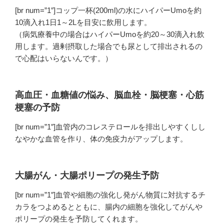
[br num=”1″]コップ一杯(200ml)の水にハイパーUmoを約
10滴入れ1日1～2Lを目安に飲用します。
（病気療養中の場合はハイパーUmoを約20～30滴入れ飲
用します。過剰摂取した場合でも尿として排出されるの
で心配はいらないんです。）
高血圧・血糖値の悩み、脳血栓・脳梗塞・心筋
梗塞の予防
[br num=”1″]血管内のコレステロールを排出しやすくしし
なやかな血管を作り、体の免疫力がアップします。
大腸がん・大腸ポリープの発生予防
[br num=”1″]血管や細胞の強化し発がん物質に対抗するチ
カラをつよめるとともに、腸内の細胞を強化してがんや
ポリープの発生を予防してくれます。