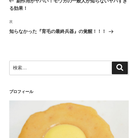
副作用がヤバい！モウガの一般人が知らないヤバすぎ
ナ
投
る効果！
ビ
稿
ゲ
次
次
の
ー
知らなかった『育毛の最終兵器』の覚醒！！！
投
シ
稿
ョ
ン
検
検
索
索:
プロフィール