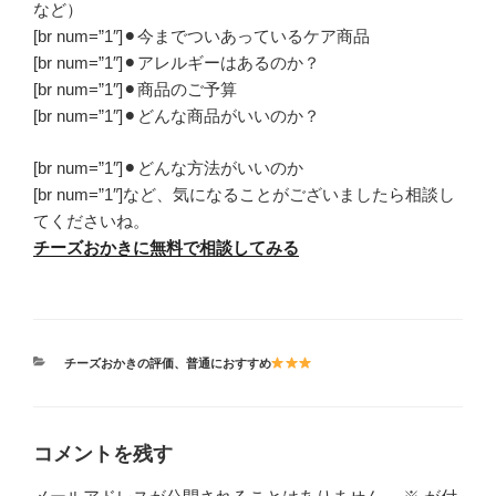
など）
[br num=”1″]⚫︎今までついあっているケア商品
[br num=”1″]⚫︎アレルギーはあるのか？
[br num=”1″]⚫︎商品のご予算
[br num=”1″]⚫︎どんな商品がいいのか？
[br num=”1″]⚫︎どんな方法がいいのか
[br num=”1″]など、気になることがございましたら相談し
てくださいね。
チーズおかきに無料で相談してみる
カ
チーズおかきの評価
、
普通におすすめ
テ
ゴ
リ
ー
コメントを残す