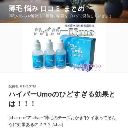
コ
薄毛 悩み 口コミ まとめ
ン
薄毛の悩みや解決法、最新の情報をブログで発信していきます
テ
ン
ツ
へ
ス
キ
ッ
プ
投
投稿者:
GTK1GTM
稿
ハイパーUmoのひどすぎる効果と
日:
は！！！
[char no=”2″ char=”薄毛のチーズおかき”]ケイ素ってそん
なに効果あるの？？？[/char]