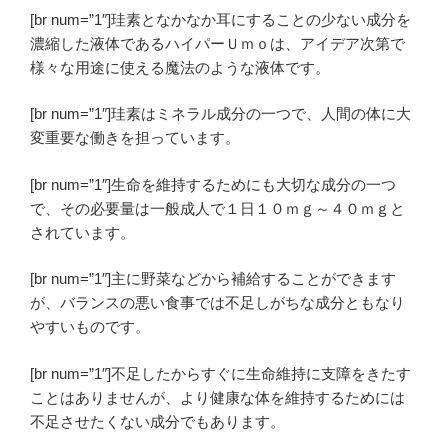
[br num=”1″]珪素となかなか耳にすることの少ない成分を
濃縮した液体であるハイパーＵｍｏは、アイデア次第で
様々な用途に使える
魔法のような液体
です。
[br num=”1″]珪素はミネラル成分の一つで、人間の体に
大
変重要な働きを担っています
。
[br num=”1″]生命を維持するためにも大切な成分の一つ
で、その必要量は一般成人で１日１０ｍｇ～４０ｍｇと
されています。
[br num=”1″]主に野菜などから補給することができます
が、バランスの悪い食事では不足しがちな成分ともなり
やすいものです。
[br num=”1″]不足したからすぐに生命維持に支障をきたす
ことはありませんが、より健康な体を維持するためには
不足させたくない成分でもあります。