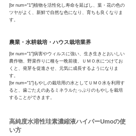
[br num=”1″]植物を活性化し寿命を延ばし、葉・花の色の
ツヤがよく、新鮮で自然な色になり、育ちも良くなりま
す。
農業・水耕栽培・ハウス栽培業界
[br num=”1″]病害やウィルスに強い、生き生きとおいしい
農作物、野菜作りに種を一晩前後、ＵＭＯ水につけてお
くと、発芽を促進させ、元気に成長するようになりま
す。
[br num=”1″]もやしの栽培用の水としてＵＭＯ水を利用す
ると、歯ごたえのあるミネラルたっぷりのもやしを栽培
することができます。
高純度水溶性珪素濃縮液ハイパーUmoの使
い方