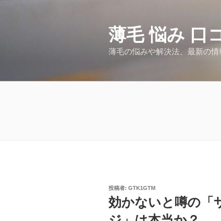
コ
ン
テ
薄毛 悩み 口
ン
薄毛の悩みや解決法、最新の情
ツ
へ
ス
キ
ッ
プ
投
投稿者:
GTK1GTM
稿
効かないと噂の「
日:
ジ」は本当か？