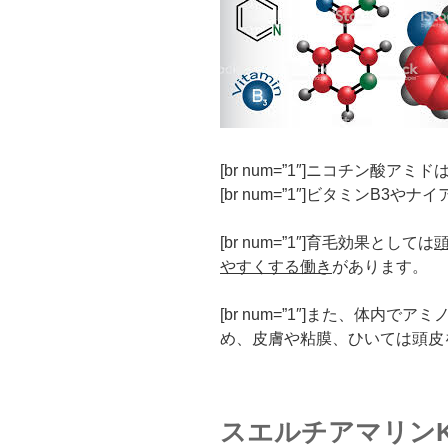
[br num=”1″]ニコチン酸
[br num=”1″]ビタミンB
[br num=”1″]育毛効果としては
やすくする働き
があります。
[br num=”1″]また、体内
め、皮膚や粘膜、ひいては頭皮
スエルチアマリン