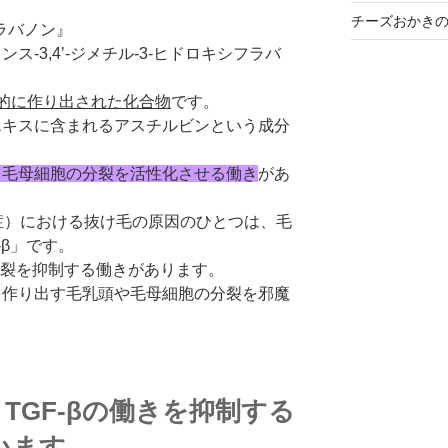
チーズおかき
フラバノン
』
ンス-3,4’-ジメチル-3-ヒドロキシフラバ
的に作り出された化合物
です。
リソウエキスに含まれるアスチルビンという成分
作用して毛母細胞の分裂を活性化させる働き
があ
性型脱毛症）における抜け毛の原因のひとつは、毛
-β」です。
は細胞の分裂を抑制する働きがあります。
髪の毛を作り出す毛乳頭や毛母細胞の分裂を邪魔
TGF-βの働きを抑制する
います