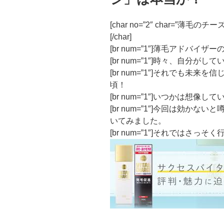
[char no=”2″ char=”
[/char]
[br num=”1″]薄毛アドバイ
[br num=”1″]時々、自分
[br num=”1″]それでも未
頃！
[br num=”1″]いつかは想
[br num=”1″]今回は効か
いてみました。
[br num=”1″]それではさっ