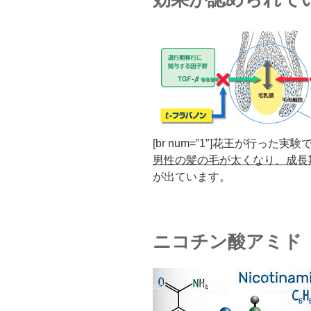
[br num=”1″]花王が行った
男性の髪の毛が太くなり、成長
が出ています。
ニコチン酸アミド