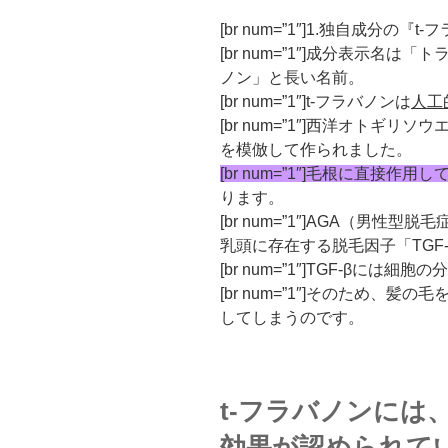
[br num=”1″]1.独自成分の『
t-
[br num=”1″]成分表示名は「
トラ
ノン
」と長い名前。
[br num=”1″]t-フラバノンは
人工
[br num=”1″]西洋オトギ
を模倣して作られました。
[br num=”1″]毛根に直接
ります。
[br num=”1″]AGA（男
乳頭に存在する脱毛因子「TGF
[br num=”1″]TGF-βに
[br num=”1″]そのため、
してしまうのです。
t-フラバノンには、
効果が認められて