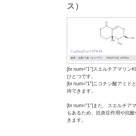
ス）
[br num=”1″]スエルチア
ひとつです。
[br num=”1″]ニコチン酸アミ
待できます。
[br num=”1″]また、スエ
もあるため、
抗炎症作用
や
抗酸
きます。