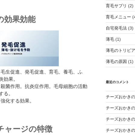
育毛サプリ
(2)
育毛メニュー
(
の効果効能
自宅発毛法
(3)
薄毛
(1)
薄毛のトリビ
薄毛の原因
(1)
の予防、毛生促進、発毛促進、育毛、養毛、ふ
炎効果。
最近のコメント
整える。殺菌作用。抗炎症作用。毛母細胞の活動
する。
チーズおかき
接着を強化する効果。
チーズおかき
チーズおかき
チャージの特徴
チーズおかき