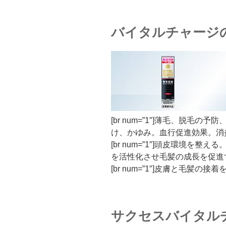
バイタルチャージ
[br num=”1″]薄毛、脱毛
け、かゆみ。血行促進効果。消
[br num=”1″]頭皮環境を
を活性化させ毛髪の成長を促進
[br num=”1″]皮膚と毛髪の
サクセスバイタル