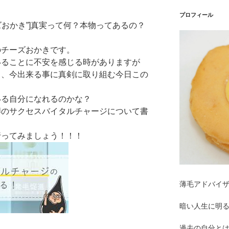
プロフィール
薄毛のチーズおかき”]真実って何？本物ってあるの？
ザーのチーズおかきです。
がしていることに不安を感じる時がありますが
来を信じ、今出来る事に真剣に取り組む今日この
像している自分になれるのかな？
ないと噂のサクセスバイタルチャージについて書
そく行ってみましょう！！！
薄毛アドバイ
暗い人生に明
過去の自分と