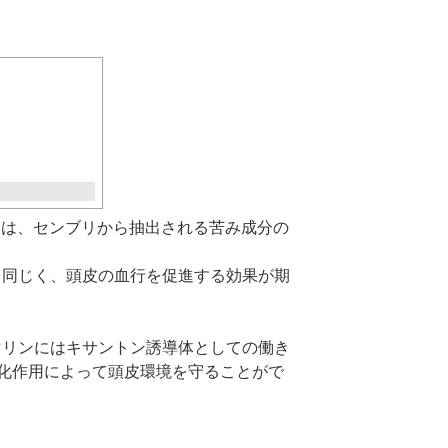
マリンKIは、センブリから抽出される苦み成分の
ドと同じく、
頭皮の血行を促進する効果
が期
ルチアマリンにはキサントン誘導体としての働き
化作用
によって頭皮環境を守ることがで